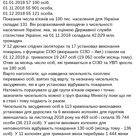
01.01.2018 57 100 осіб,
01.11.2018 55 901 особа,
01.12.2018 55 121 особа.
Показник числа в’язнів на 100 тис. населення для України
складає 131. Він розрахований виходячи з чисельності
населення України, яка, за оцінкою Державної служби
статистики України, на 01.11.2018 складала 42,029 млн.
громадян.
У 12 діючих слідчих ізоляторах та 17 установах виконання
покарань з функцією СІЗО (вчорашніх СІЗО – Авт.) станом на
01.12.2018 р. трималося 19 247 осіб (19 062 особи місяць тому).
Отже за місяць число осіб, які тримаються в СІЗО та УВП зросло
на 180 осіб.
Варто наголосити, що наведена чисельність охоплює
переважно осіб, взятих під варту, та незначну чисельність
засуджених, які в цих установах відбувають покарання.
Натомість порахувати ці дві групи в’язнів окремо і точно
зазначити чисельність кожної з груп фахівці Мінюсту поки що не
в стані і тому подають їх разом.
Чисельність засуджених осіб в 113 кримінально-виконавчих
установах для дорослих та 6 виховних колоніях для підлітків
зменшилась за листопад 2018 року на 469 осіб і склала 35 744
особи (36 213 осіб). У шести виховних колоніях для
неповнолітніх відбувають покарання 130 осіб (місяць тому - 136
осіб). У 11 колоніях для тримання жінок перебуває 1 444 жінки