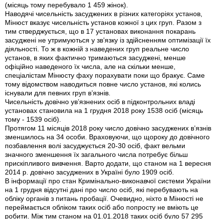
(місяць тому перебувало 1 459 жінок).
Наводячі чисельність засуджених в різних категоріях установ,
Мінюст вказує чисельність установ кожної з цих груп. Разом з
тим стверджується, що в 17 установах виконання покарань
засуджені не утримуються у зв’язку із здійсненням оптимізації їх
діяльності. То ж в кожній з наведених груп реальне число
установ, в яких фактично тримаються засуджені, менше
офіційно наведеного їх числа, але на скільки менше,
спеціалістам Мінюсту фаху порахувати поки що бракує. Саме
тому відомством наводиться повне число установ, які колись
існували для певних груп в’язнів.
Чисельність довічно ув’язнених осіб в підконтрольних владі
установах становила на 1 грудня 2018 року 1538 осіб (місяць
тому - 1539 осіб).
Протягом 11 місяців 2018 року число довічно засуджених в’язнів
зменшилось на 34 особи. Враховуючи, що щороку до довічного
позбавлення волі засуджується 20-30 осіб, факт вельми
значного зменшення їх загального числа потребує більш
прискіпливого вивчення. Варто додати, що станом на 1 вересня
2014 р. довічно засуджених в Україні було 1909 осіб.
В інформації про стан Кримінально-виконавчої системи України
на 1 грудня відсутні дані про число осіб, які перебувають на
обліку органів з питань пробації. Очевидно, ніхто в Мінюсті не
переймається обліком таких осіб або попросту не вміють це
робити. Між тим станом на 01.01.2018 таких осіб було 57 295