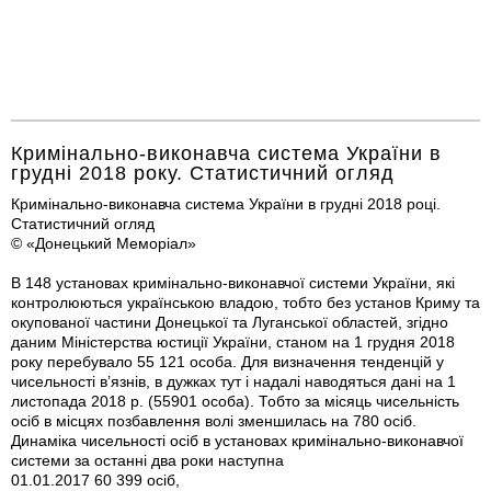
Кримінально-виконавча система України в
грудні 2018 року. Статистичний огляд
Кримінально-виконавча система України в грудні 2018 році.
Статистичний огляд
© «Донецький Меморіал»
В 148 установах кримінально-виконавчої системи України, які
контролюються українською владою, тобто без установ Криму та
окупованої частини Донецької та Луганської областей, згідно
даним Міністерства юстиції України, станом на 1 грудня 2018
року перебувало 55 121 особа. Для визначення тенденцій у
чисельності в’язнів, в дужках тут і надалі наводяться дані на 1
листопада 2018 р. (55901 особа). Тобто за місяць чисельність
осіб в місцях позбавлення волі зменшилась на 780 осіб.
Динаміка чисельності осіб в установах кримінально-виконавчої
системи за останні два роки наступна
01.01.2017 60 399 осіб,