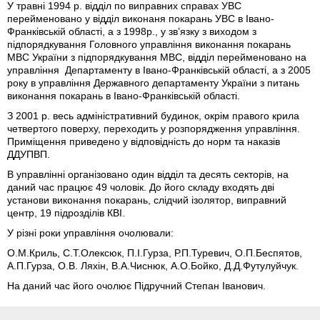
У травні 1994 р. відділ по виправних справах УВС
перейменовано у відділ виконаня покарань УВС в Івано-
Франківській області, а з 1998р., у зв’язку з виходом з
підпорядкування Головного управління виконання покарань
МВС України з підпорядкування МВС, відділ перейменовано на
управління
Департаменту в Івано-Франківській області, а з 2005
року в управління
Державного департаменту України з питань
виконання покарань в Івано-Франківській області.
З 2001 р. весь адміністративний будинок, окрім правого крила
четвертого поверху, переходить у розпорядження управління.
Приміщення приведено у відповідність до норм та наказів
ДДУПВП.
В управлінні організовано один відділ та десять секторів, на
даний час працює 49 чоловік. До його складу входять дві
установи виконання покарань, слідчий ізолятор, виправний
центр, 19 підрозділів КВІ.
У різні роки управління очолювали:
О.М.Криль, С.Т.Олексюк, П.І.Гурза, Р.П.Туревич, О.П.Беспятов,
А.П.Гурза, О.В. Ляхін, В.А.Чиснюк, А.О.Бойко, Д.Д.Футулуйчук.
На даний час його очолює Підручний Степан Іванович.