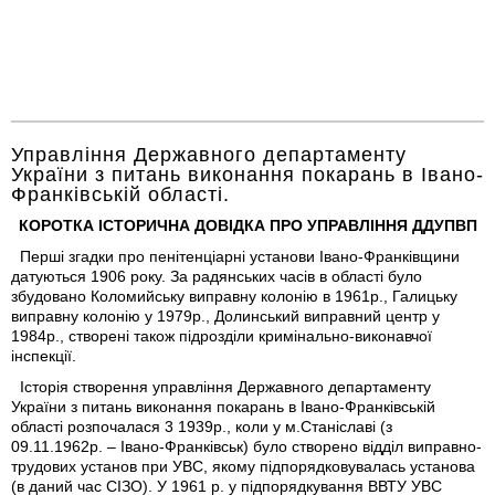
Управління Державного департаменту
України з питань виконання покарань в Івано-
Франківській області.
КОРОТКА ІСТОРИЧНА ДОВІДКА ПРО УПРАВЛІННЯ ДДУПВП
Перші згадки про пенітенціарні установи Івано-Франківщини
датуються 1906 року. За радянських часів в області було
збудовано Коломийську виправну колонію в 1961р., Галицьку
виправну колонію у 1979р., Долинський виправний центр у
1984р., створені також підрозділи кримінально-виконавчої
інспекції.
Історія створення управління
Державного департаменту
України з питань виконання покарань в Івано-Франківській
області розпочалася 3 1939р., коли у м.Станіславі (з
09.11.1962р. – Івано-Франківськ) було створено відділ виправно-
трудових установ при УВС, якому підпорядковувалась установа
(в даний час СІЗО). У 1961 р. у підпорядкування ВВТУ УВС