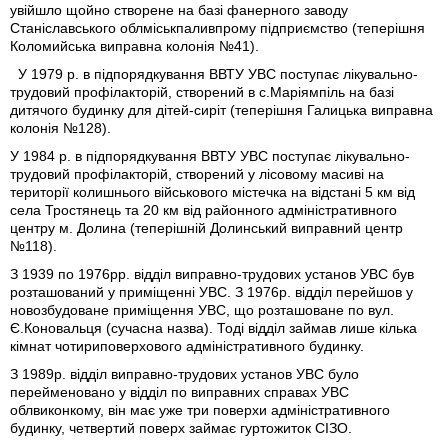
увійшло щойно створене на базі фанерного заводу
Станіславського облміськпаливпрому підприємство (теперішня
Коломийська виправна колонія №41).
У 1979 р. в підпорядкування ВВТУ УВС поступає лікувально-
трудовий профілакторій, створений в с.Маріямпіль на базі
дитячого будинку для дітей-сиріт (теперішня Галицька виправна
колонія №128).
У 1984 р. в підпорядкування ВВТУ УВС поступає лікувально-
трудовий профілакторій, створений у лісовому масиві на
території колишнього військового містечка на відстані 5 км від
села Тростянець та 20 км від районного адміністративного
центру м. Долина (теперішній Долинський виправний центр
№118).
З 1939 по 1976рр. відділ виправно-трудових установ УВС був
розташований у приміщенні УВС. З 1976р. відділ перейшов у
новозбудоване приміщення УВС, що розташоване по вул.
Є.Коновальця (сучасна назва). Тоді відділ займав лише кілька
кімнат чотириповерхового адміністративного будинку.
З 1989р. відділ виправно-трудових установ УВС було
перейменовано у відділ по виправних справах УВС
облвиконкому, він має уже три поверхи адміністративного
будинку, четвертий поверх займає гуртожиток СІЗО.