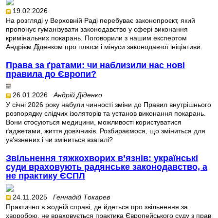
19.02.2026
На розгляді у Верховній Раді перебуває законопроєкт, який
пропонує гуманізувати законодавство у сфері виконання
кримінальних покарань. Поговорили з нашим експертом
Андрієм Діденком про плюси і мінуси законодавчої ініціативи.
Права за ґратами: чи наблизили нас нові
правила до Європи?
26.01.2026
Андрій Діденко
У січні 2026 року набули чинності зміни до Правил внутрішнього
розпорядку слідчих ізоляторів та установ виконання покарань.
Вони стосуються медицини, можливості користуватися
ґаджетами, життя довічників. Розбираємося, що зміниться для
ув’язнених і чи зміниться взагалі?
Звільнення тяжкохворих в’язнів: українські
суди враховують радянське законодавство, а
не практику ЄСПЛ
24.11.2025
Геннадій Токарев
Практично в жодній справі, де йдеться про звільнення за
хворобою, не враховується практика Європейського суду з прав