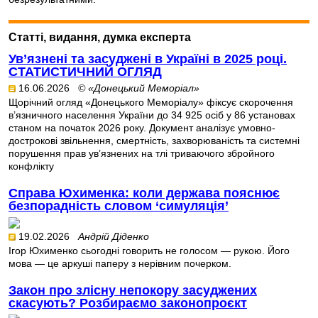
Статті, видання, думка експерта
Ув’язнені та засуджені в Україні в 2025 році.
СТАТИСТИЧНИЙ ОГЛЯД
16.06.2026
© «Донецький Меморіал»
Щорічний огляд «Донецького Меморіалу» фіксує скорочення
в’язничного населення України до 34 925 осіб у 86 установах
станом на початок 2026 року. Документ аналізує умовно-
дострокові звільнення, смертність, захворюваність та системні
порушення прав ув’язнених на тлі триваючого збройного
конфлікту
Справа Юхименка: коли держава пояснює
безпорадність словом ‘симуляція’
19.02.2026
Андрій Діденко
Ігор Юхименко сьогодні говорить не голосом — рукою. Його
мова — це аркуші паперу з нерівним почерком.
Закон про злісну непокору засуджених
скасують? Розбираємо законопроєкт