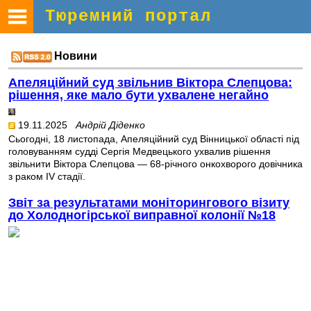
Тюремний портал
Новини
Апеляційний суд звільнив Віктора Слепцова:
рішення, яке мало бути ухвалене негайно
19.11.2025
Андрій Діденко
Сьогодні, 18 листопада, Апеляційний суд Вінницької області під
головуванням судді Сергія Медвецького ухвалив рішення
звільнити Віктора Слепцова — 68-річного онкохворого довічника
з раком IV стадії.
Звіт за результатами моніторингового візиту
до Холодногірської виправної колонії №18