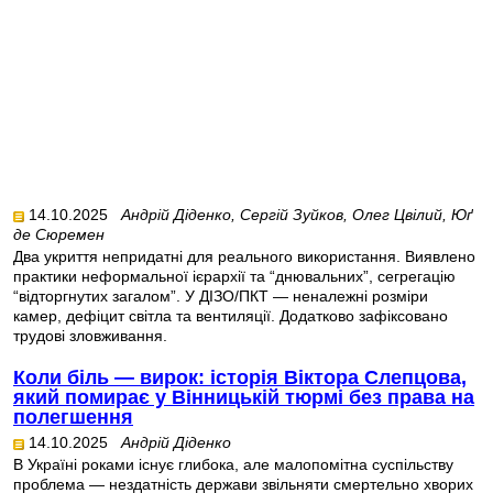
14.10.2025
Андрій Діденко, Сергій Зуйков, Олег Цвілий, Юґ
де Сюремен
Два укриття непридатні для реального використання. Виявлено
практики неформальної ієрархії та “днювальних”, сегрегацію
“відторгнутих загалом”. У ДІЗО/ПКТ — неналежні розміри
камер, дефіцит світла та вентиляції. Додатково зафіксовано
трудові зловживання.
Коли біль — вирок: історія Віктора Слепцова,
який помирає у Вінницькій тюрмі без права на
полегшення
14.10.2025
Андрій Діденко
В Україні роками існує глибока, але малопомітна суспільству
проблема — нездатність держави звільняти смертельно хворих