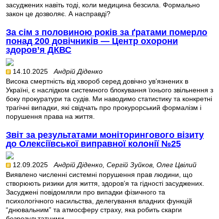
засуджених навіть тоді, коли медицина безсила. Формально
закон це дозволяє. А насправді?
За сім з половиною років за ґратами померло
понад 200 довічників — Центр охорони
здоров’я ДКВС
14.10.2025
Андрій Діденко
Висока смертність від хвороб серед довічно ув’язнених в
Україні, є наслідком системного блокування їхнього звільнення з
боку прокуратури та судів. Ми наводимо статистику та конкретні
трагічні випадки, які свідчать про прокурорський формалізм і
порушення права на життя.
Звіт за результатами моніторингового візиту
до Олексіївської виправної колонії №25
12.09.2025
Андрій Діденко, Сергій Зуйков, Олег Цвілий
Виявлено численні системні порушення прав людини, що
створюють ризики для життя, здоров’я та гідності засуджених.
Засуджені повідомляли про випадки фізичного та
психологічного насильства, делегування владних функцій
“днювальним” та атмосферу страху, яка робить скарги
безрезультатними.