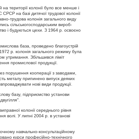
 на території колонії було все менше і
 СРСР на базі дитячої трудової колонії
авно-трудова колонія загального виду
ались сільськогосподарським вироб­
во і будуються цехи. З 1964 р. освоєно
омислова база, проведено благоустрій
 1972 р. колонія загального режиму була
ом утримання. Збільшився ліміт
ення промислової продукції.
ез порушення кооперації з заводами,
ість металу припинено випуск деяких
 впроваджувати нові види продукції.
лову базу, підприємство установи
двугілля".
иправної колонії середнього рівня
ня волі. У липні 2004 р. в установі
заочному навчально-консультаційному
ізовано курси професійно-технічного