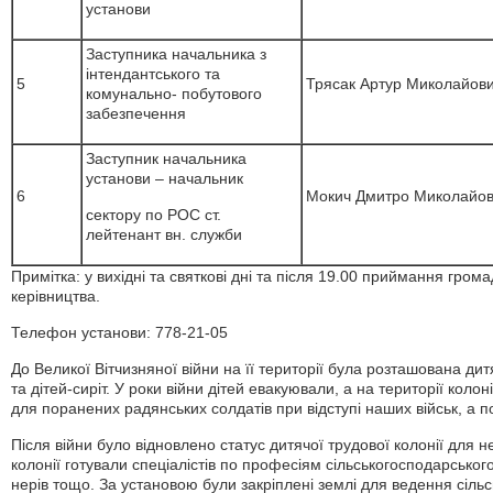
установи
Заступника начальника з
інтендантського та
5
Трясак Артур Миколайов
комунально- побутового
забезпечення
Заступник начальника
установи – начальник
6
Мокич Дмитро Миколайо
сектору по РОС ст.
лейтенант вн. служби
Примітка: у вихідні та святкові дні та після 19.00 приймання гром
керівництва.
Телефон установи: 778-21-05
До Великої Вітчизняної війни на її території була розташована ди
та дітей-сиріт. У роки війни дітей евакуювали, а на території коло
для поранених радянських солдатів при відступі наших військ, а по
Після війни було відновлено статус дитячої трудової колонії для неп
колонії готували спеціалістів по професіям сільськогосподарського
нерів тощо. За установою були закріплені землі для ведення сільс