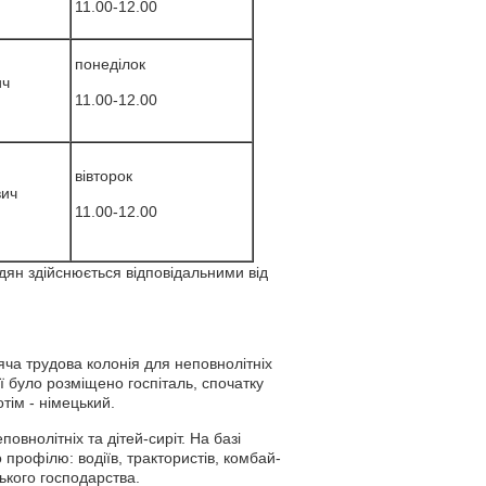
11.00-12.00
понеділок
ич
11.00-12.00
вівторок
вич
11.00-12.00
адян здійснюється відповідальними від
тяча трудова колонія для неповнолітніх
нії було розміщено госпіталь, спочатку
тім - німецький.
овнолітніх та дітей-сиріт. На базі
 профілю: водіїв, трактористів, комбай­
ького господарства.