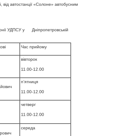
, від автостанції «Солоне» автобусним
лонії УДПСУ у Дніпропетровській
ові
Час прийому
вівторок
11.00-12.00
п’ятниця
айович
11.00-12.00
четверг
11.00-12.00
середа
дрович