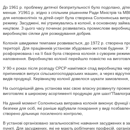
До 1961 р. проблему дитячої безпритульності було подолано, дітей
менше. У1961 р. згідно з спільним рішенням Ради Міністрів та МВС
для неповнолітніх та дітей-сиріт була створена Солонянська випр
режиму. Засуджені, які утримувались в колонії, в основному займ
ництвом. З цього часу починає розвиватись промислове виробницт
виробництво сіялки для розкидування добрив.
Колонія швидкими темпами розвивається, до 1972 р. створена пр
території. Для працівників установи збудовано житлові будинки. У
розформована і на її базі була створена колонія з суворим режим
наповнення. Виробництво колонії перейшло повністю на виготовл
У 90-х роках після розпаду СРСР намітився спад виробництва чер
припинився випуск сільськогосподарських машин, а через відсутн
видів продукції. Керівництву колонії довелося шукати замовлення,
На сьогоднішній день установа має свою власну розвинуту промис
виготовляє в широкому асортименті продукцію для шахт"Павлогра
На даний момент Солонянська виправна колонія виконує функції в
безпеки для осіб, які раніше відбували покарання у виді позбавлен
створено дільницю посиленого контролю,
В установі організовано загальноосвітнє навчання засуджених в 
пункті. Для засуджених, які не мають робітничих професій, орган