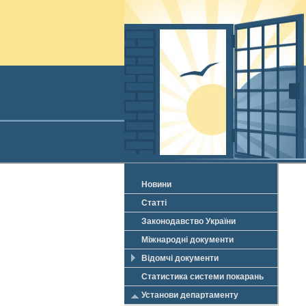
Новини
Статті
Законодавство України
Міжнародні документи
Відомчі документи
Статистика системи покарань
Установи департаменту