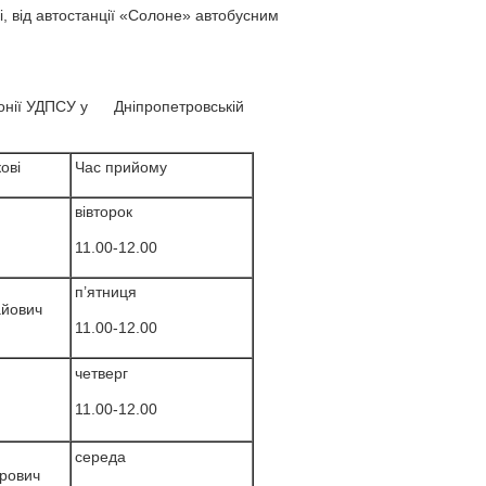
, від автостанції «Солоне» автобусним
лонії УДПСУ у Дніпропетровській
ові
Час прийому
вівторок
11.00-12.00
п’ятниця
айович
11.00-12.00
четверг
11.00-12.00
середа
дрович