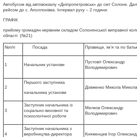
Автобусом від автовокзалу «Дніпропетровськ» до смт Солоне. Далі
рейсом до с. Аполлонівка. Інтервал руху – 2 години.
ГРАФІК
прийому громадян керівним складом Солонянської виправної ко
області (№21)
№п/п
Посада
Прізвище, ім’я та по батьк
Пустовіт Олександр
1
Начальник установи
Володимирович
Першого заступника
2
Довженко Микола Микол
начальника установи
Заступник начальника із
Мелков Олександр
3
соціально-виховної та
Володимирович
психологічної роботи
Заступник начальника з
4
виробництва-директора
Княженцев Ігор Олексан