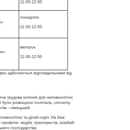
11.00-12.00
понеділок
ич
11.00-12.00
вівторок
вич
11.00-12.00
адян здійснюється відповідальними від
тяча трудова колонія для неповнолітніх
нії було розміщено госпіталь, спочатку
тім - німецький.
овнолітніх та дітей-сиріт. На базі
 профілю: водіїв, трактористів, комбай­
ького господарства.