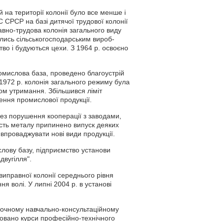
 на території колонії було все менше і
 СРСР на базі дитячої трудової колонії
авно-трудова колонія загального виду
ались сільськогосподарським вироб­
во і будуються цехи. З 1964 р. освоєно
омислова база, проведено благоустрій
 1972 р. колонія загального режиму була
ом утримання. Збільшився ліміт
ення промислової продукції.
ез порушення кооперації з заводами,
ість металу припинено випуск деяких
 впроваджувати нові види продукції.
лову базу, підприємство установи
двугілля".
иправної колонії середнього рівня
ня волі. У липні 2004 р. в установі
заочному навчально-консультаційному
ізовано курси професійно-технічного