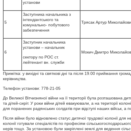
установи
Заступника начальника з
інтендантського та
5
Трясак Артур Миколайов
комунально- побутового
забезпечення
Заступник начальника
установи – начальник
6
Мокич Дмитро Миколайо
сектору по РОС ст.
лейтенант вн. служби
Примітка: у вихідні та святкові дні та після 19.00 приймання гром
керівництва.
Телефон установи: 778-21-05
До Великої Вітчизняної війни на її території була розташована ди
та дітей-сиріт. У роки війни дітей евакуювали, а на території коло
для поранених радянських солдатів при відступі наших військ, а по
Після війни було відновлено статус дитячої трудової колонії для неп
колонії готували спеціалістів по професіям сільськогосподарського
нерів тощо. За установою були закріплені землі для ведення сільс