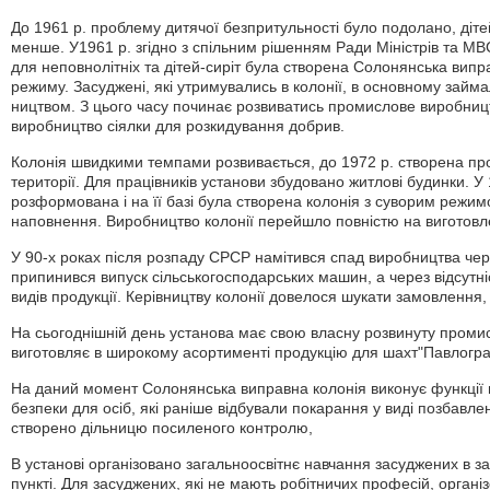
До 1961 р. проблему дитячої безпритульності було подолано, дітей
менше. У1961 р. згідно з спільним рішенням Ради Міністрів та МВС
для неповнолітніх та дітей-сиріт була створена Солонянська випр
режиму. Засуджені, які утримувались в колонії, в основному займ
ництвом. З цього часу починає розвиватись промислове виробницт
виробництво сіялки для розкидування добрив.
Колонія швидкими темпами розвивається, до 1972 р. створена пр
території. Для працівників установи збудовано житлові будинки. У
розформована і на її базі була створена колонія з суворим режим
наповнення. Виробництво колонії перейшло повністю на виготовл
У 90-х роках після розпаду СРСР намітився спад виробництва чер
припинився випуск сільськогосподарських машин, а через відсутн
видів продукції. Керівництву колонії довелося шукати замовлення,
На сьогоднішній день установа має свою власну розвинуту промис
виготовляє в широкому асортименті продукцію для шахт"Павлогра
На даний момент Солонянська виправна колонія виконує функції в
безпеки для осіб, які раніше відбували покарання у виді позбавлен
створено дільницю посиленого контролю,
В установі організовано загальноосвітнє навчання засуджених в 
пункті. Для засуджених, які не мають робітничих професій, орган