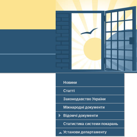
Новини
Статті
Законодавство України
Міжнародні документи
Відомчі документи
Статистика системи покарань
Установи департаменту