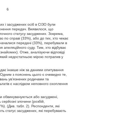
6
х і засуджених осіб в СІЗО були
ійснення передач. Виявилося, що
аточного статусу засуджених. Зокрема,
во по справі (33%), або до тих, хто чекає
значалися передачі (33%), перебували в
я апеляційного суду. Тим, хто відбуває
знайомих). Отже, аналізуючи відповіді
, який недостатньою мірою потрапив у
ядає інакше ніж за даними опитування
 Одним з пояснень цього є очевидно те,
увань ув’язнених родичами та
татів є наслідком неповного охоплення
ти обвинувачуються або засуджені,
 серйозні злочини (розбій,
). (Див. табл. 2). Респонденти, які
ть статус засуджених, які перебувають