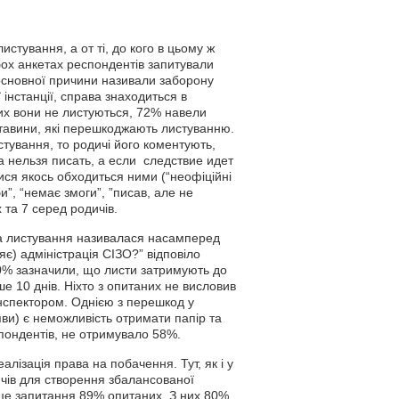
стування, а от ті, до кого в цьому ж
бох анкетах респондентів запитували
і основної причини називали заборону
 інстанції, справа знаходиться в
ких вони не листуються, 72% навели
обставини, які перешкоджають листуванню.
тування, то родичі його коментують,
 нельзя писать, а если следствие идет
ися якось обходиться ними (“неофіційні
”, “немає змоги”, ”писав, але не
 та 7 серед родичів.
на листування називалася насамперед
є) адміністрація СІЗО?” відповіло
50% зазначили, що листи затримують до
ше 10 днів. Ніхто з опитаних не висловив
інспектором. Однією з перешкод у
яви) є неможливість отримати папір та
спондентів, не отримувало 58%.
лізація права на побачення. Тут, як і у
дичів для створення збалансованої
а це запитання 89% опитаних. З них 80%