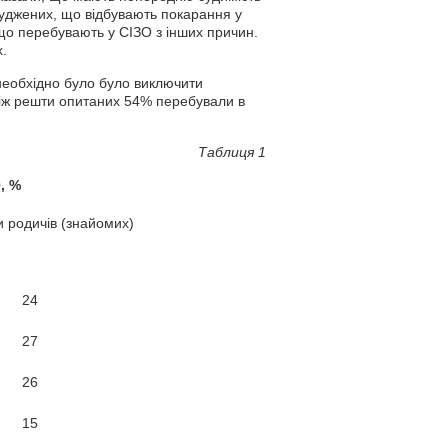
уджених, що відбувають покарання у
 що перебувають у СІЗО з інших причин.
.
 необхідно було було виключити
між решти опитаних 54% перебували в
Таблиця 1
, %
и родичів (знайомих)
24
27
26
15