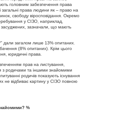
жають головним забезпечення права
і загальні права людини як – право на
чинок, свободу віросповідання. Окремо
еребування у СІЗО, наприклад,
 засуджених, зазначали, що мають
 дали загалом лише 13% опитаних.
бачення (8% опитаних). Крім цього
ня, юридичні права.
езпеченням прав на листування,
ся з родичами та іншими знайомими
опитуванні родичів показують існування
их не відбиває картину у СІЗО повною
найомими? %