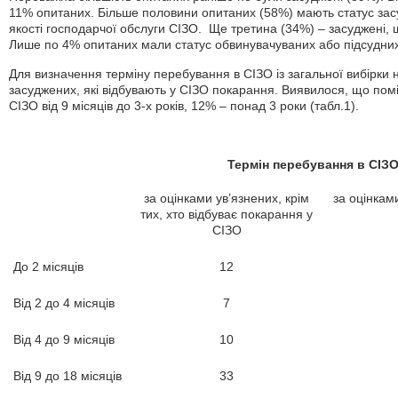
11% опитаних. Більше половини опитаних (58%) мають статус зас
якості господарчої обслуги СІЗО. Ще третина (34%) – засуджені,
Лише по 4% опитаних мали статус обвинувачуваних або підсудних
Для визначення терміну перебування в СІЗО із загальної вибірки
засуджених, які відбувають у СІЗО покарання. Виявилося, що по
СІЗО від 9 місяців до 3-х років, 12% – понад 3 роки (табл.1).
Термін перебування в СІЗО
за оцінками ув’язнених, крім
за оцінкам
тих, хто відбуває покарання у
СІЗО
До 2 місяців
12
Від 2 до 4 місяців
7
Від 4 до 9 місяців
10
Від 9 до 18 місяців
33