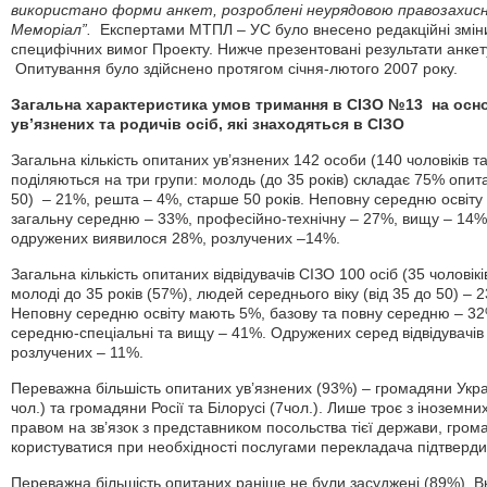
використано форми анкет, розроблені неурядовою правозахисн
Меморіал”.
Експертами МТПЛ – УС було внесено редакційні зміни 
специфічних вимог Проекту. Нижче презентовані результати анкет
Опитування було здійснено протягом січня-лютого 2007 року.
Загальна характеристика умов тримання в СІЗО №13 на осно
ув’язнених та родичів осіб, які знаходяться в СІЗО
Загальна кількість опитаних ув’язнених 142 особи (140 чоловіків т
поділяються на три групи: молодь (до 35 років) складає 75% опита
50) – 21%, решта – 4%, старше 50 років. Неповну середню освіту
загальну середню – 33%, професійно-технічну – 27%, вищу – 14%.
одружених виявилося 28%, розлучених –14%.
Загальна кількість опитаних відвідувачів СІЗО 100 осіб (35 чоловікі
молоді до 35 років (57%), людей середнього віку (від 35 до 50) – 
Неповну середню освіту мають 5%, базову та повну середню – 32
середню-спеціальні та вищу – 41%. Одружених серед відвідувачі
розлучених – 11%.
Переважна більшість опитаних ув’язнених (93%) – громадяни Укра
чол.) та громадяни Росії та Білорусі (7чол.). Лише троє з інозем
правом на зв’язок з представником посольства тієї держави, гром
користуватися при необхідності послугами перекладача підтверд
Переважна більшість опитаних раніше не були засуджені (89%). 