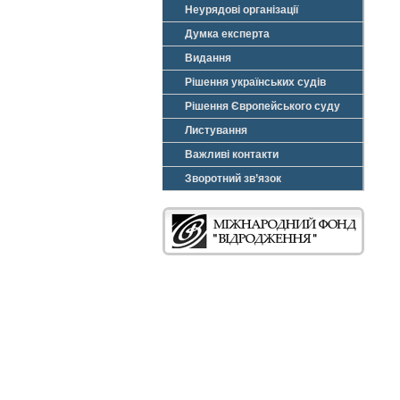
Неурядові організації
Думка експерта
Видання
Рішення українських судів
Рішення Європейського суду
Листування
Важливі контакти
Зворотний зв’язок