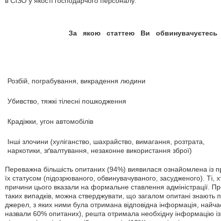
в СІЗО у якості господарчого персоналу.
За якою статтею Ви обвинувачуєтесь 
Розбій, пограбування, викрадення людини
Убивство, тяжкі тілесні пошкодження
Крадіжки, угон автомобілів
Інші злочини (хуліганство, шахрайство, вимагання, розтрата,
наркотики, зґвалтування, незаконне використання зброї)
Переважна більшість опитаних (94%) виявилася ознайомлена із 
їх статусом (підозрюваного, обвинувачуваного, засудженого). Ті, 
причини цього вказали на формальне ставлення адміністрації. П
таких випадків, можна стверджувати, що загалом опитані знають пр
джерел, з яких ними була отримана відповідна інформація, найчас
назвали 60% опитаних), решта отримала необхідну інформацію із с