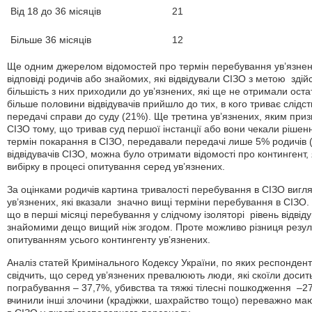
Від 18 до 36 місяців
21
Більше 36 місяців
12
Ще одним джерелом відомостей про термін перебування ув’язнени
відповіді родичів або знайомих, які відвідували СІЗО з метою зд
більшість з них приходили до ув’язнених, які ще не отримали ост
більше половини відвідувачів прийшло до тих, в кого триває слідст
передачі справи до суду (21%). Ще третина ув’язнених, яким при
СІЗО тому, що тривав суд першої інстанції або вони чекали рішенн
термін покарання в СІЗО, передавали передачі лише 5% родичів (
відвідувачів СІЗО, можна було отримати відомості про контингент
вибірку в процесі опитування серед ув’язнених.
За оцінками родичів картина тривалості перебування в СІЗО вигл
ув’язнених, які вказали значно вищі терміни перебування в СІЗО.
що в перші місяці перебування у слідчому ізоляторі рівень відвід
знайомими дещо вищий ніж згодом. Проте можливо різниця резуль
опитуванням усього контингенту ув’язнених.
Аналіз статей Кримінального Кодексу України, по яких респонден
свідчить, що серед ув’язнених превалюють люди, які скоїли досить
пограбування – 37,7%, убивства та тяжкі тілесні пошкодження –27%
вчинили інші злочини (крадіжки, шахрайство тощо) переважно маю