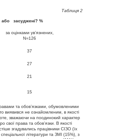
Таблиця 2
або засуджені? %
за оцінками ув’язнених,
N=126
37
27
21
15
правами та обов’язками, обумовленими
хто виявився не ознайомленим, в якості
роте, зважаючи на поодинокий характер
о свої права та обов’язки. В якості
тіше згадувались працівники СІЗО (їх
пеціальної літератури та ЗМІ (15%), з