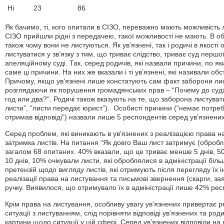
Ні
23
86
Як бачимо, ті, кого опитали в СІЗО, переважно мають можливість ли
СІЗО прийшли рідні з передачею, такої можливості не мають. В о
також чому вони не листуються. Як ув’язнені, так і родичі в якост
листуватися у зв’язку з тим, що триває слідство, триває суд першої
апеляційному суді. Так, серед родичів, які назвали причини, по я
саме ці причини. На них же вказали і ті ув’язнені, які називали 
Причому, якщо ув’язнені лише констатують сам факт заборони лис
розглядаючи як порушення громадянських прав – “Почему до суда
год или два?”. Родичі також вказують на те, що заборона листуват
листи”, “листи передає юрист”). Особисті причини (“немає потреби
отримав відповіді”) назвали лише 5 респондентів серед ув’язнених
Серед проблем, які виникають в ув’язнених з реалізацією права 
затримка листів. На питання “Як довго Ваш лист затримує (обробля
загалом 68 опитаних. 40% вказали, що це триває менше 5 днів, 
10 днів, 10% очікували листи, які оброблялися в адміністрації біль
претензій щодо вигляду листів, які отримують після перегляду їх 
реалізації права на листування та письмові звернення (скарги, за
ручку. Виявилося, що отримувало їх в адміністрації лише 42% ре
Крім права на листування, особливу увагу ув’язнених привертає реа
ситуації з листуванням, слід порівняти відповіді ув’язнених та ро
картини щодо ситуації у цій сфері. Серед ув’язнених відповіли н