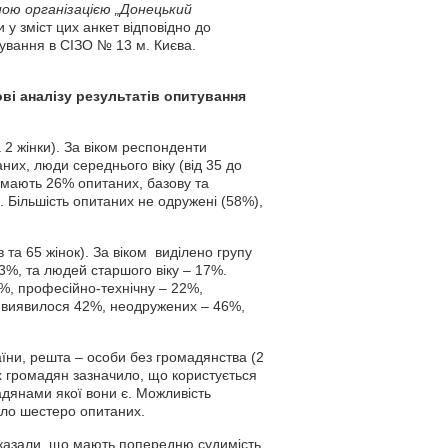
ою організацією „Донецький
у зміст цих анкет відповідно до
ування в СІЗО № 13 м. Києва.
ві аналізу результатів опитування
а 2 жінки). За віком респонденти
них, люди середнього віку (від 35 до
 мають 26% опитаних, базову та
 Більшість опитаних не одружені (58%),
в та 65 жінок). За віком виділено групу
23%, та людей старшого віку – 17%.
%, професійно-технічну – 22%,
в виявилося 42%, неодружених – 46%,
їни, решта – особи без громадянства (2
них громадян зазначило, що користується
адянами якої вони є. Можливість
ило шестеро опитаних.
Вказали, що мають попередню судимість