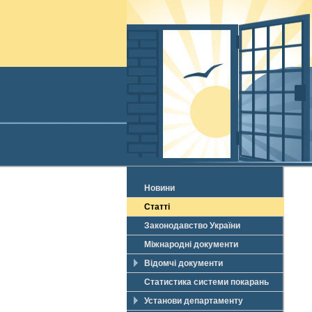
Новини
Статті
Законодавство України
Міжнародні документи
Відомчі документи
Статистика системи покарань
Установи департаменту