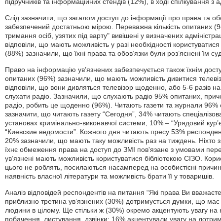
підручників та інформаційних стендів (12%), в ході спілкування з
Слід зазначити, що загалом доступ до інформації про права та об
забезпечений достатньою мірою. Переважна кількість опитаних (
тримання осіб, узятих під варту" вивішені у визначених адміністр
відповіли, що мають можливість у разі необхідності користуватися 
(88%) зазначили, що їхні права та обов’язки були роз’яснені їм с
Право на інформацію ув’язнених забезпечується також їхнім дост
опитаних (96%) зазначили, що мають можливість дивитися телевіз
відповіли, що вони дивляться телевізор щоденно, або 5-6 разів на
слухати радіо. Зазначили, що слухають радіо 95% опитаних, причо
радіо, робить це щоденно (96%). Читають газети та журнали 96%
зазначити, що читають газету “Сегодня”, 34% читають спеціалізов
установах кримінально-виконавчої системи, 10% – “Урядовий кур’
“Киевские ведомости”. Кожного дня читають пресу 53% респондент
20% зазначили, що мають таку можливість раз на тиждень. Ніхто 
їхнє обмеження права на доступ до ЗМІ пов'язане з умовами пере
ув’язнені мають можливість користуватися бібліотекою СІЗО. Кори
цього не роблять, посилаються насамперед на особистісні причи
наявність власної літератури та можливість брати її у товаришів.
Аналіз відповідей респондентів на питання “Які права Ви вважаєт
приблизно третина ув’язнених (30%) дотримується думки, що має
людини в цілому. Ще стільки ж (30%) окремо акцентують увагу на
побачення, листування, дзвінки; 16% акцентували увагу на дотрим