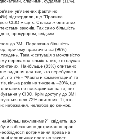
 адвокатами, слідчими, суддями (11%).
ов’язки ув’язнених фактично
94%) підтвердили, що "Правила
ацією СІЗО місцях. Стільки ж опитаних
текстами законів. Так само більшість
уддею, прокурором, слідчим.
упом до ЗМІ. Переважна більшість
ор, причому практично всі (96%)
 тиждень. Така ж ситуація з можливістю
му переважна кількість тих, хто слухає
 опитаних. Найбільше (83%) опитаних
ане видання для тих, хто перебуває в
єр”, по 7% – “Факты и комментарии” та
ів, кілька разів на тиждень –20%, ще
з опитаних не поскаржився на те, що
бування у СІЗО. Крім доступу до ЗМІ
стуються нею 72% опитаних. Ті, хто
ни: небажання, нелюбов до книжок,
е найбільш важливими?”, свідчить, що
 бути забезпечено дотримання прав
 необхідності дотримання права на
анні юридичних прав: на захист,