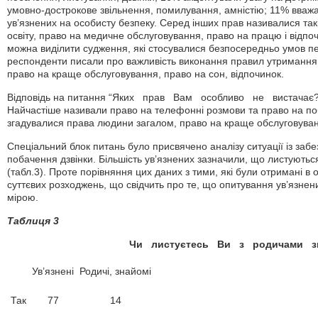
умовно-дострокове звільнення, помилування, амністію; 11% вва
ув’язнених на особисту безпеку. Серед інших прав називалися так
освіту, право на медичне обслуговування, право на працю і відпо
можна виділити судження, які стосувалися безпосередньо умов п
респонденти писали про важливість виконання правил утримання
право на краще обслуговування, право на сон, відпочинок.
Відповідь на питання “Яких прав Вам особливо не вистачає?”
Найчастіше називали право на телефонні розмови та право на по
згадувалися права людини загалом, право на краще обслуговуван
Спеціальний блок питань було присвячено аналізу ситуації із заб
побачення дзвінки. Більшість ув’язнених зазначили, що листують
(табл.3). Проте порівняння цих даних з тими, які були отримані в 
суттєвих розходжень, що свідчить про те, що опитування ув’язнен
мірою.
Таблиця 3
Чи листуєтесь Ви з родичами з
Ув’язнені
Родичі, знайомі
Так
77
14