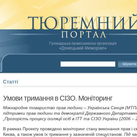
Статті
Умови тримання в СІЗО. Моніторинг
Міжнародне товариство прав людини – Українська Секція (МТП
підтримки прав людини та демократії Державного Департам
„Прозорість процесу ізоляції осіб в ІТТ та СІЗО України (2006 – 2
В рамках Проекту
проведено моніторинг стану виконання прав і св
Києва, а також умов їх тримання у зазначеній спецустанові.
Під ч