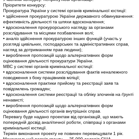
Пріоритети конкурсу:
Прокуратура України у системі органів кримінальної юстиції:
• здійснення прокуратурою України державного обвинувачення:
ефективність діяльності та шляхи вдосконалення;
• вдосконалення прокурорського нагляду за органами
розслідування та місцями позбавлення волі;
• аналіз здійснення прокуратурою інших функцій (участь у
розгляді цивільних, господарських та адміністративних справ,
нагляд за дотриманням прав людини);
• вироблення пропозицій щодо альтернативних форм
оцінювання діяльності прокуратури України.
МВС у системі органів кримінальної юстиції:
• вдосконалення системи розслідування фактів неналежного
поводження з боку працівників міліції;
• вдосконалення практики прийому та реєстрації заяв та
повідомлень громадян;
• вдосконалення системи реєстрації та обліку злочинів на ґрунті
ненависті;
• вироблення пропозицій щодо альтернативних форм
оцінювання діяльності органів внутрішніх справ.
Перевагу буде надано проектам від організацій, що мають
попередній досвід аналітичної роботи, співпраці з органами
кримінальної юстиції.
Термін виконання проекту не повинен перевищувати 1 рік.