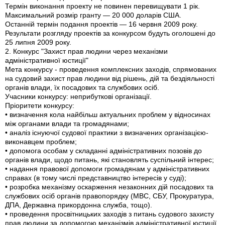
Термін виконання проекту не повинен перевищувати 1 рік.
Максимальний розмір гранту — 20 000 доларів США.
Останній термін подання проектів — 16 червня 2009 року.
Результати розгляду проектів за конкурсом будуть оголошені до
25 липня 2009 року.
2. Конкурс "Захист прав людини через механізми
адміністративної юстиції"
Мета конкурсу - проведення комплексних заходів, спрямованих
на судовий захист прав людини від рішень, дій та бездіяльності
органів влади, їх посадових та службових осіб.
Учасники конкурсу: неприбуткові організації.
Пріоритети конкурсу:
• визначення кола найбільш актуальних проблем у відносинах
між органами влади та громадянами;
• аналіз існуючої судової практики з визначених організацією-
виконавцем проблем;
• допомога особам у складанні адміністративних позовів до
органів влади, щодо питань, які становлять суспільний інтерес;
• надання правової допомоги громадянам у адміністративних
справах (в тому числі представництво інтересів у суді);
• розробка механізму оскарження незаконних дій посадових та
службових осіб органів правопорядку (МВС, СБУ, Прокуратура,
ДПА, Державна прикордонна служба, тощо).
• проведення просвітницьких заходів з питань судового захисту
прав людини за допомогою механізмів адміністративної юстиції.