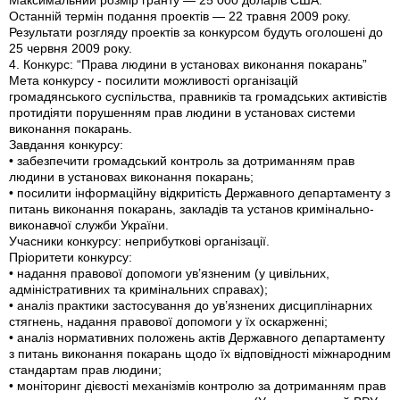
Максимальний розмір гранту — 25 000 доларів США.
Останній термін подання проектів — 22 травня 2009 року.
Результати розгляду проектів за конкурсом будуть оголошені до
25 червня 2009 року.
4. Конкурс: “Права людини в установах виконання покарань”
Мета конкурсу - посилити можливості організацій
громадянського суспільства, правників та громадських активістів
протидіяти порушенням прав людини в установах системи
виконання покарань.
Завдання конкурсу:
• забезпечити громадський контроль за дотриманням прав
людини в установах виконання покарань;
• посилити інформаційну відкритість Державного департаменту з
питань виконання покарань, закладів та установ кримінально-
виконавчої служби України.
Учасники конкурсу: неприбуткові організації.
Пріоритети конкурсу:
• надання правової допомоги ув’язненим (у цивільних,
адміністративних та кримінальних справах);
• аналіз практики застосування до ув’язнених дисциплінарних
стягнень, надання правової допомоги у їх оскарженні;
• аналіз нормативних положень актів Державного департаменту
з питань виконання покарань щодо їх відповідності міжнародним
стандартам прав людини;
• моніторинг дієвості механізмів контролю за дотриманням прав