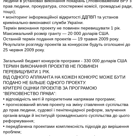
людини в установах виконання покарань (Уповноважений ВРУ з
прав людини, прокуратура, спостережні комісії, громадські ради,
тощо);
• моніторинг інформаційної відкритості ДДПВП та установ
кримінально-виконавчої служби України.
Термін виконання проекту не повинен перевищувати 1 рік.
Максимальний розмір гранту — 20 000 доларів США.
Останній термін подання проектів — 19 травня 2009 року.
Результати розгляду проектів за конкурсом будуть оголошені до
25 червня 2009 року.
Загальний бюджет конкурсів програми - 330 000 доларів США
ТЕРМІН ВИКОНАННЯ ПРОЕКТІВ НЕ ПОВИНЕН
ПЕРЕВИЩУВАТИ 1 РІК.
ВІД ОДНОГО АПЛІКАНТА НА КОЖЕН КОНКУРС МОЖЕ БУТИ
ПОДАНО НЕ БІЛЬШЕ ОДНОГО ПРОЕКТУ.
КРИТЕРІЇ ОЦІНКИ ПРОЕКТІВ ЗА ПРОГРАМОЮ
“ВЕРХОВЕНСТВО ПРАВА”:
• відповідність меті й пріоритетним напрямам програми;
• прогнозований вплив проекту на зміну ставлення суспільства
до прав людини, судової і пенітенціарної реформ, залучення
органів влади й інституцій громадянського суспільства до цього
реформування;
• передбачена проектами комплексність підходів до вирішення
проблем;