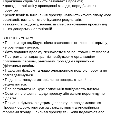
• практична спрямованість результатів проектів;
• досвід організації у проведенні заходів, передбачених
проектом;
• реалістичність виконання проекту, наявність чіткого плану його
реалізації, визначеність очікуваних результатів;
• зваженість бюджету, наявність співфінансування проекту від
інших донорських організацій.
ЗВЕРНІТЬ УВАГУ!
• Проекти, що надійдуть після вказаного в оголошенні терміну,
не розглядатимуться.
• Дата подання проекту визначається за поштовим штемпелем.
• Програма не надає ґрантів прибутковим організаціям,
політичним партіям, релігійним громадам і приватним
(фізичним) особам.
• Надіслані факсом та лише електронною поштою проекти не
розглядатимуться.
• Подані на конкурс матеріали не повертаються й не
рецензуються.
• Про результати конкурсів учасників повідомлять листом.
• Остаточне рішення щодо проекту або заявки перегляду не
підлягає.
• Причини відмови в підтримці проекту не повідомляються.
Проекти оформлюються за стандартними аплікаційними
формами Фонду. Оригінал проекту та 3 копії подаються або