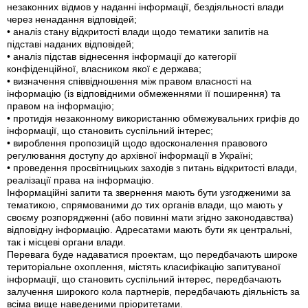
незаконних відмов у наданні інформації, бездіяльності влади
через ненадання відповідей;
• аналіз стану відкритості влади щодо тематики запитів на
підставі наданих відповідей;
• аналіз підстав віднесення інформації до категорії
конфіденційної, власником якої є держава;
• визначення співвідношення між правом власності на
інформацію (із відповідними обмеженнями її поширення) та
правом на інформацію;
• протидія незаконному використанню обмежувальних грифів до
інформації, що становить суспільний інтерес;
• вироблення пропозицій щодо вдосконалення правового
регулювання доступу до архівної інформації в Україні;
• проведення просвітницьких заходів з питань відкритості влади,
реалізації права на інформацію.
Інформаційні запити та звернення мають бути узгодженими за
тематикою, спрямованими до тих органів влади, що мають у
своєму розпорядженні (або повинні мати згідно законодавства)
відповідну інформацію. Адресатами мають бути як центральні,
так і місцеві органи влади.
Перевага буде надаватися проектам, що передбачають широке
територіальне охоплення, містять класифікацію запитуваної
інформації, що становить суспільний інтерес, передбачають
залучення широкого кола партнерів, передбачають діяльність за
всіма вище наведеними пріоритетами.