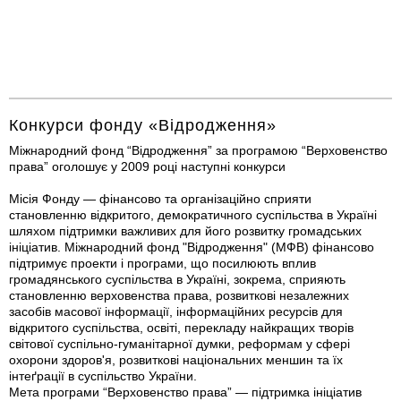
Конкурси фонду «Відродження»
Міжнародний фонд “Відродження” за програмою “Верховенство
права” оголошує у 2009 році наступні конкурси
Місія Фонду — фінансово та організаційно сприяти
становленню відкритого, демократичного суспільства в Україні
шляхом підтримки важливих для його розвитку громадських
ініціатив. Міжнародний фонд "Відродження" (МФВ) фінансово
підтримує проекти і програми, що посилюють вплив
громадянського суспільства в Україні, зокрема, сприяють
становленню верховенства права, розвиткові незалежних
засобів масової інформації, інформаційних ресурсів для
відкритого суспільства, освіті, перекладу найкращих творів
світової суспільно-гуманітарної думки, реформам у сфері
охорони здоров'я, розвиткові національних меншин та їх
інтеґрації в суспільство України.
Мета програми “Верховенство права” — підтримка ініціатив