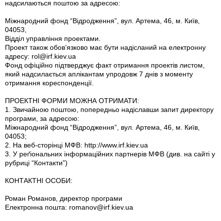
надсилаються поштою за адресою:
Міжнародний фонд “Відродження”, вул. Артема, 46, м. Київ,
04053,
Відділ управління проектами.
Проект також обов’язково має бути надісланий на електронну
адресу:
rol@irf.kiev.ua
Фонд офіційно підтверджує факт отримання проектів листом,
який надсилається аплікантам упродовж 7 днів з моменту
отримання кореспонденції.
ПРОЕКТНІ ФОРМИ МОЖНА ОТРИМАТИ:
1. Звичайною поштою, попередньо надіславши запит директору
програми, за адресою:
Міжнародний фонд “Відродження”, вул. Артема, 46, м. Київ,
04053;
2. На веб-сторінці МФВ: http://www.irf.kiev.ua
3. У реґіональних інформаційних партнерів МФВ (див. на сайті у
рубриці “Контакти”)
КОНТАКТНІ ОСОБИ:
Роман Романов, директор програми
Електронна пошта:
romanov@irf.kiev.ua