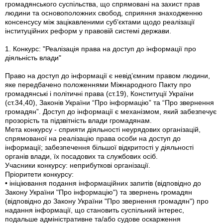
громадянського суспільства, що спрямовані на захист прав
людини та основоположних свобод, сприяння знаходженню
консенсусу між зацікавленими суб’єктами щодо реалізації
інституційних реформ у правовій системі держави.
1. Конкурс: "Реалізація права на доступ до інформації про
діяльність влади"
Право на доступ до інформації є невід’ємним правом людини,
яке передбачено положеннями Міжнародного Пакту про
громадянські і політичні права (ст.19), Конституції України
(ст.34,40), Законів України “Про інформацію” та “Про звернення
громадян”. Доступ до інформації є механізмом, який забезпечує
прозорість та підзвітність влади громадянам.
Мета конкурсу - сприяти діяльності неурядових організацій,
спрямованої на реалізацію права особи на доступ до
інформації; забезпечення більшої відкритості у діяльності
органів влади, їх посадових та службових осіб.
Учасники конкурсу: неприбуткові організації.
Пріоритети конкурсу:
• ініціювання подання інформаційних запитів (відповідно до
Закону України "Про інформацію") та звернень громадян
(відповідно до Закону України "Про звернення громадян") про
надання інформації, що становить суспільний інтерес,
подальше адміністративне та/або судове оскарження