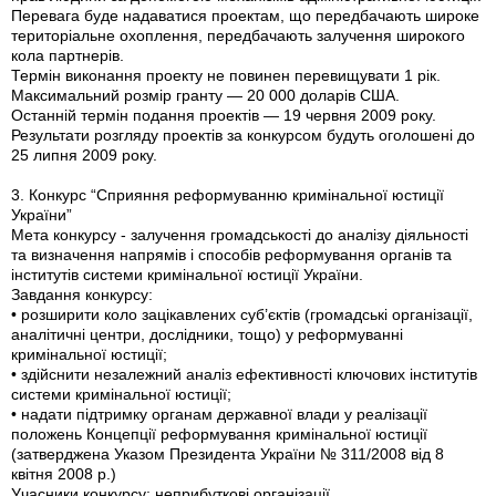
Перевага буде надаватися проектам, що передбачають широке
територіальне охоплення, передбачають залучення широкого
кола партнерів.
Термін виконання проекту не повинен перевищувати 1 рік.
Максимальний розмір гранту — 20 000 доларів США.
Останній термін подання проектів — 19 червня 2009 року.
Результати розгляду проектів за конкурсом будуть оголошені до
25 липня 2009 року.
3. Конкурс “Сприяння реформуванню кримінальної юстиції
України”
Мета конкурсу - залучення громадськості до аналізу діяльності
та визначення напрямів і способів реформування органів та
інститутів системи кримінальної юстиції України.
Завдання конкурсу:
• розширити коло зацікавлених суб’єктів (громадські організації,
аналітичні центри, дослідники, тощо) у реформуванні
кримінальної юстиції;
• здійснити незалежний аналіз ефективності ключових інститутів
системи кримінальної юстиції;
• надати підтримку органам державної влади у реалізації
положень Концепції реформування кримінальної юстиції
(затверджена Указом Президента України № 311/2008 від 8
квітня 2008 р.)
Учасники конкурсу: неприбуткові організації.