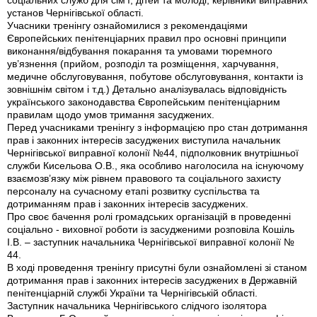
соціальних служб для сім’ї, дітей та молоді, керівники виправних
установ Чернігівської області.
Учасники тренінгу ознайомилися з рекомендаціями
Європейських пенітенціарних правил про основні принципи
виконання/відбування покарання та умовами тюремного
ув’язнення (прийом, розподіл та розміщення, харчування,
медичне обслуговування, побутове обслуговування, контакти із
зовнішнім світом і т.д.) Детально аналізувалась відповідність
українського законодавства Європейським пенітенціарним
правилам щодо умов тримання засуджених.
Перед учасниками тренінгу з інформацією про стан дотримання
прав і законних інтересів засуджених виступила начальник
Чернігівської виправної колонії №44, підполковник внутрішньої
служби Кисельова О.В., яка особливо наголосила на існуючому
взаємозв’язку між рівнем правового та соціального захисту
персоналу на сучасному етапі розвитку суспільства та
дотриманням прав і законних інтересів засуджених.
Про своє бачення ролі громадських організацій в проведенні
соціально - виховної роботи із засудженими розповіла Кошіль
І.В. – заступник начальника Чернігівської виправної колонії №
44.
В ході проведення тренінгу присутні були ознайомлені зі станом
дотримання прав і законних інтересів засуджених в Державній
пенітенціарній службі України та Чернігівській області.
Заступник начальника Чернігівського слідчого ізолятора