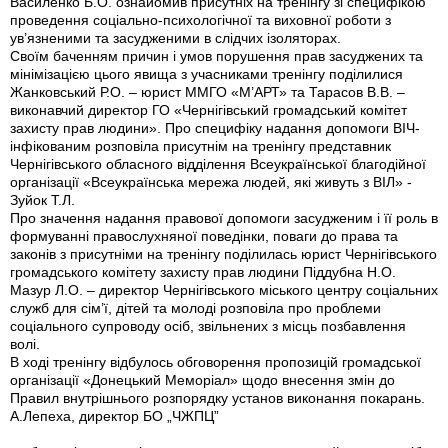
Василенко Б.О. ознайомив присутніх на тренінгу зі специфікою
проведення соціально-психологічної та виховної роботи з
ув’язненими та засудженими в слідчих ізоляторах.
Своїм баченням причин і умов порушення прав засуджених та
мінімізацією цього явища з учасниками тренінгу поділилися
Жанковський Р.О. – юрист ММГО «М’АРТ» та Тарасов В.В. –
виконавчий директор ГО «Чернігівський громадський комітет
захисту прав людини». Про специфіку надання допомоги ВІЧ-
інфікованим розповіла присутнім на тренінгу представник
Чернігівського обласного відділення Всеукраїнської благодійної
організації «Всеукраїнська мережа людей, які живуть з ВІЛ» -
Зуйок Т.Л.
Про значення надання правової допомоги засудженим і її роль в
формуванні правослухняної поведінки, поваги до права та
законів з присутніми на тренінгу поділилась юрист Чернігівського
громадського комітету захисту прав людини Піддубна Н.О.
Мазур Л.О. – директор Чернігівського міського центру соціальних
служб для сім’ї, дітей та молоді розповіла про проблеми
соціального супроводу осіб, звільнених з місць позбавлення
волі.
В ході тренінгу відбулось обговорення пропозицій громадської
організації «Донецький Меморіал» щодо внесення змін до
Правил внутрішнього розпорядку установ виконання покарань.
А.Лепеха, директор БО „ЧЖПЦ”