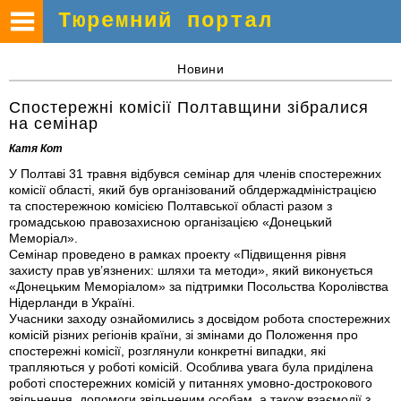
Тюремний портал
Новини
Спостережні комісії Полтавщини зібралися
на семінар
Катя Кот
У Полтаві 31 травня відбувся семінар для членів спостережних
комісії області, який був організований облдержадміністрацією
та спостережною комісією Полтавської області разом з
громадською правозахисною організацією «Донецький
Меморіал».
Семінар проведено в рамках проекту «Підвищення рівня
захисту прав ув’язнених: шляхи та методи», який виконується
«Донецьким Меморіалом» за підтримки Посольства Королівства
Нідерланди в Україні.
Учасники заходу ознайомились з досвідом робота спостережних
комісій різних регіонів країни, зі змінами до Положення про
спостережні комісії, розглянули конкретні випадки, які
трапляються у роботі комісій. Особлива увага була приділена
роботі спостережних комісій у питаннях умовно-дострокового
звільнення, допомоги звільненим особам, а також взаємодії з